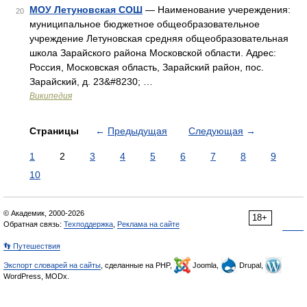
МОУ Летуновская СОШ
— Наименование учереждения:
20
муниципальное бюджетное общеобразовательное
учреждение Летуновская средняя общеобразовательная
школа Зарайского района Московской области. Адрес:
Россия, Московская область, Зарайский район, пос.
Зарайский, д. 23&#8230; …
Википедия
Страницы
←
Предыдущая
Следующая
→
1
2
3
4
5
6
7
8
9
10
© Академик, 2000-2026
18+
Обратная связь:
Техподдержка
,
Реклама на сайте
👣 Путешествия
Экспорт словарей на сайты
, сделанные на PHP,
Joomla,
Drupal,
WordPress, MODx.