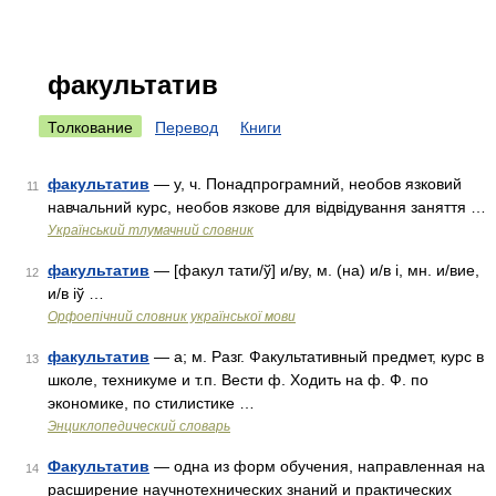
факультатив
Толкование
Перевод
Книги
факультатив
— у, ч. Понадпрограмний, необов язковий
11
навчальний курс, необов язкове для відвідування заняття …
Український тлумачний словник
факультатив
— [факул тати/ў] и/ву, м. (на) и/в і, мн. и/вие,
12
и/в іў …
Орфоепічний словник української мови
факультатив
— а; м. Разг. Факультативный предмет, курс в
13
школе, техникуме и т.п. Вести ф. Ходить на ф. Ф. по
экономике, по стилистике …
Энциклопедический словарь
Факультатив
— одна из форм обучения, направленная на
14
расширение научнотехнических знаний и практических