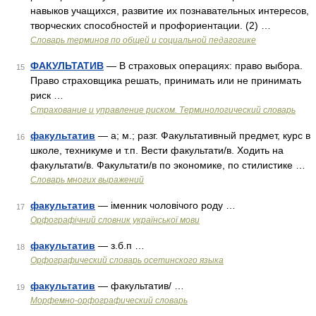
навыков учащихся, развитие их познавательных интересов,
творческих способностей и профориентации. (2) …
Словарь терминов по общей и социальной педагогике
ФАКУЛЬТАТИВ
— В страховых операциях: право выбора.
15
Право страховщика решать, принимать или не принимать
риск …
Страхование и управление риском. Терминологический словарь
факультатив
— а; м.; разг. Факультативный предмет, курс в
16
школе, техникуме и т.п. Вести факультати/в. Ходить на
факультати/в. Факультати/в по экономике, по стилистике …
Словарь многих выражений
факультатив
— іменник чоловічого роду …
17
Орфографічний словник української мови
факультатив
— з.б.п …
18
Орфографический словарь осетинского языка
факультатив
— факультатив/ …
19
Морфемно-орфографический словарь